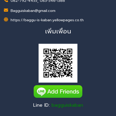
082-792-4455
,
083-546-1386
Bagguiskaban@gmail.com
https://baggu-is-kaban.yellowpages.co.th
เพิ่มเพื่อน
Line ID:
bagguiskaban